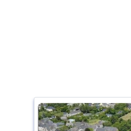
Le Pôle reg
d'activités :
d'Hébergemen
Âgées et Dépe
d'Accueil Médi
d'Accueil Spéc
D