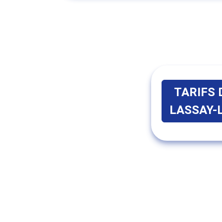
TARIFS 
LASSAY-